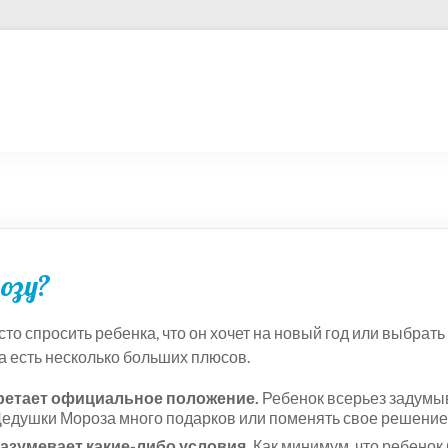
озу?
о спросить ребенка, что он хочет на новый год или выбрать 
ма есть несколько больших плюсов.
бретает официальное положение.
Ребенок всерьез задумыва
 Дедушки Мороза много подарков или поменять свое решение,
азумевает какие-либо условия.
Как минимум, что ребенок