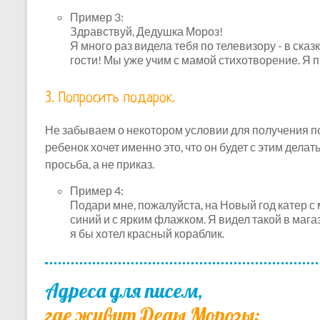
Пример 3:
Здравствуй, Дедушка Мороз!
Я много раз видела тебя по телевизору - в сказ
гости! Мы уже учим с мамой стихотворение. Я 
3. Попросить подарок.
Не забываем о некотором условии для получения по
ребенок хочет именно это, что он будет с этим делат
просьба, а не приказ.
Пример 4:
Подари мне, пожалуйста, на Новый год катер с 
синий и с ярким флажком. Я видел такой в магаз
я бы хотел красный кораблик.
Адреса для писем,
где живут Деды Морозы: