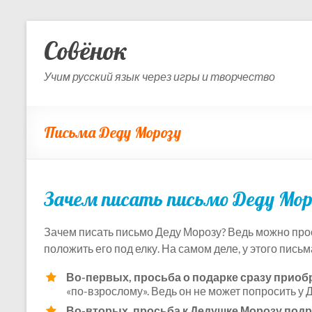
Skip
to
Совёнок
content
Учим русский язык через игры и творчество
Письма Деду Морозу
Зачем писать письмо Деду Мор
Зачем писать письмо Деду Морозу? Ведь можно прост
положить его под елку. На самом деле, у этого пись
Во-первых, просьба о подарке сразу прио
«по-взрослому». Ведь он не может попросить у
Во-вторых, просьба к Дедушке Морозу подр