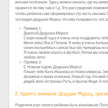
весьма полезным. Здесь можно указать, где вы живете,
нравится ли ему там и т.д. Это рассуждение поможет
чтобы ребенок сам сформировал эту часть письма.
что видел дедушка Мороз, что ему понравится, что з
Пример 1:
Дорогой Дедушка Мороз!
Скоро новый год и я очень хочу поздравить те
Меня зовут Вася Петров. Я живу в очень большо
своих волшебных санках быстро приедешь ко м
Я очень люблю играть в футбол. Летом мы игра
люблю лето!
Пример 2:
С Новым годом, Дедушка Мороз!
Пишет тебе Катя Иванова из Новосибирска. Зим
флажков и ярких огоньков. Новый год-это мой 
дядей, моя сестренка Рита, и братик Федя. А п
2. Уделить внимание Дедушке Морозу, приглас
Родители учат своего ребенка быть вежливым. Поэ