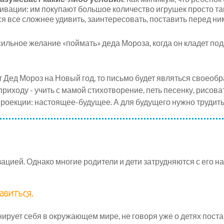
вации: им покупают большое количество игрушек просто так,
ся все сложнее удивить, заинтересовать, поставить перед ни
сильное желание «поймать» деда Мороза, когда он кладет под
ет Дед Мороз на Новый год, то письмо будет являться своео
приходу - учить с мамой стихотворение, петь песенку, рисова
проекции: настоящее-будущее. А для будущего нужно трудить
ией. Однако многие родители и дети затрудняются с его на
авиться.
ирует себя в окружающем мире, не говоря уже о детях поста