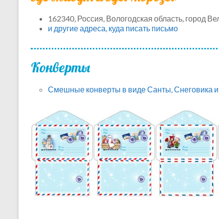
162340, Россия, Вологодская область, город Ве
и другие адреса, куда писать письмо
Конверты
Смешные конверты в виде Санты, Снеговика и