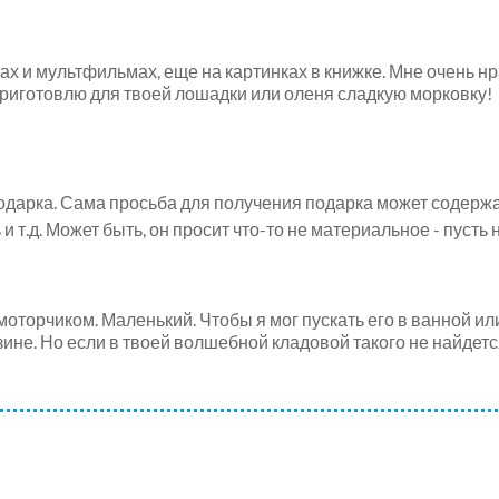
ках и мультфильмах, еще на картинках в книжке. Мне очень нр
приготовлю для твоей лошадки или оленя сладкую морковку!
дарка. Сама просьба для получения подарка может содержат
ь и т.д. Может быть, он просит что-то не материальное - пуст
моторчиком. Маленький. Чтобы я мог пускать его в ванной ил
ине. Но если в твоей волшебной кладовой такого не найдется.