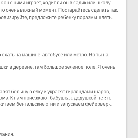
 он с ними играет, ходит ли он в садик или школу -
 это очень важный момент. Постарайтесь сделать так,
провизируйте, предложите ребенку поразмышлять,
 ехать на машине, автобусе или метро. Но ты на
шки в деревне, там большое зеленое поле. Я очень
тавят большую елку и украсят гирляндами шаров,
ма. К нам приезжают бабушка с дедушкой, тетя с
ажигаем бенгальские огни и запускаем фейерверк.
лания.