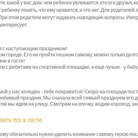
 какой у вас дом, чем ребенок увлекается, кто его друзья, как
 ребенку понять, что ему нравится, а что нет. Для родителей
 При этом родители могут задавать наводящие вопросы. Им
аинтересует.
бя с наступающим праздником!
м городе. Его не пройти пешком самому, можно только долго
не в гости!
ем с ребятами на спортивной площадке, а еще лучше - у бабу
ой у нас холодно - тебе понравится! Скоро на площади пос
любимый праздник. Мы сначала всей семьей празднуем его до
отом мы идем на улицу. Смотрим на елочку, водим хоровод, з
ить его в гости.
тому обязательно нужно уделить внимание самому герою пос