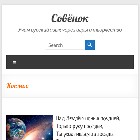
Skip
to
Совёнок
content
Учим русский язык через игры и творчество
Menu
Космос
Над Землёю ночью поздней,
Только руку протяни,
Ты ухватишься за звёзды: