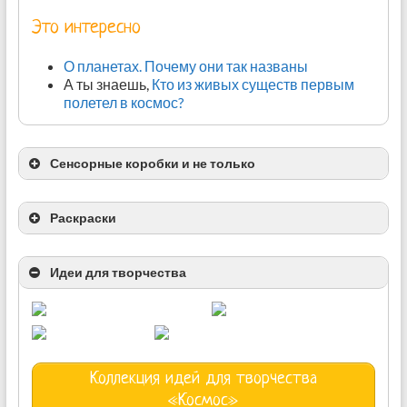
Это интересно
О планетах. Почему они так названы
А ты знаешь,
Кто из живых существ первым
полетел в космос?
Сенсорные коробки и не только
Раскраски
Идеи для творчества
метеориты из фольги
Объёмная открытка – раскраска
“Придумай планету”
Космический мир
Коллекция идей для творчества
«Космос»