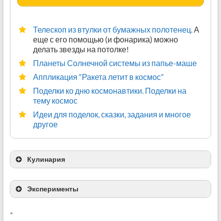
Телескоп из втулки от бумажных полотенец.
А
Космос в картонной коробке
Фото луны разных размеров.
еще с его помощью (и фонарика) можно
делать звезды на потолке!
Перчаточный ящик
Планеты Солнечной системы из папье-маше
Аппликация “Ракета летит в космос”
Поделки ко дню космонавтики. Поделки на
тему космос
Как нарисовать планету пеной для бритья
Идеи для поделок, сказки, задания и многое
Как нарисовать планету, смешивая цвета
другое
маркеров на водной основе
Кулинария
Рисуем как космонавты
Эксперименты
*