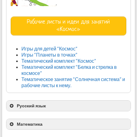
Картотека по развитию связной речи. Тема:
“Космос”
Рабочие листы и идеи для занятий
Материалы к лексической теме “Космос”
«Космос»
Лексическая тема “Космос”
Мнемотехника.
Игры для детей “Космос”
Игры “Планеты в точках”
Тематический комплект “Космос”
Тематический комплект “Белка и стрелка в
космосе”
Тематическое занятие “Солнечная система” и
рабочие листы к нему.
Русский язык
Математика
“Что такое солнце?”
Карточки с ракетами и цифрами на них