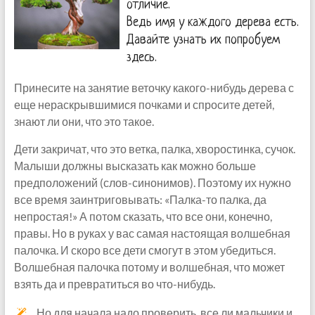
отличие.
Ведь имя у каждого дерева есть.
Давайте узнать их попробуем
здесь.
Принесите на занятие веточку какого-нибудь дерева с
еще нераскрывшимися почками и спросите детей,
знают ли они, что это такое.
Дети закричат, что это ветка, палка, хворостинка, сучок.
Малыши должны высказать как можно больше
предположений (слов-синонимов). Поэтому их нужно
все время заинтриговывать: «Палка-то палка, да
непростая!» А потом сказать, что все они, конечно,
правы. Но в руках у вас самая настоящая волшебная
палочка. И скоро все дети смогут в этом убедиться.
Волшебная палочка потому и волшебная, что может
взять да и превратиться во что-нибудь.
Но для начала надо проверить, все ли мальчики и