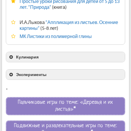
Простые уроки рисования для детей от 5 до 13
лет. “Природа”
(книга)
И.А.Лыкова
“Аппликация из листьев. Осенние
картины”
(5-8 лет)
МК Листики из полимерной глины
Кулинария
Эксперименты
Деревья из рисовых хлопьев
*
Earth Food…
Пальчиковые игры по теме: «Деревья и их
листья»*
Простой эксперимент: почему листья меняют
цвет?
Эксперименты с листьями
Подвижные и развлекательные игры по теме:
Ощутим текстуру листа