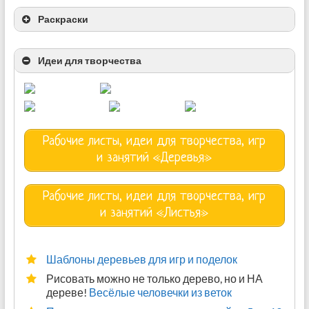
Раскраски
Идеи для творчества
Раскраски “Листья”
Раскраска “Лесное богатство”
Рабочие листы, идеи для творчества, игр
Детские раскраски с примерами
и занятий «Деревья»
Рабочие листы, идеи для творчества, игр
и занятий «Листья»
Шаблоны деревьев для игр и поделок
Рисовать можно не только дерево, но и НА
дереве!
Весёлые человечки из веток