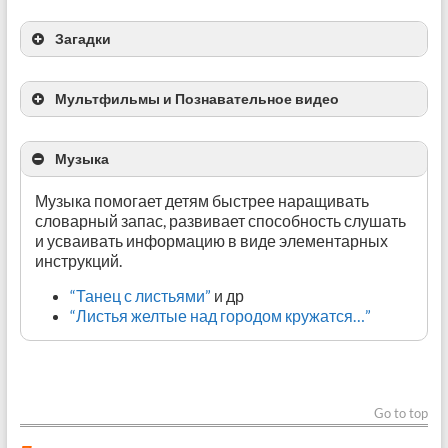
Нанизываем листочки на веревочку
“Чудо дерево”
Загадки
Загадки про деревья и кустарники
Мультфильмы и Познавательное видео
стихи про деревья
Музыка
Музыка помогает детям быстрее наращивать
Обматываем ниткой плоды деревьев
Находим листики с дерева
словарный запас, развивает способность слушать
и усваивать информацию в виде элементарных
Чудо-дерево
инструкций.
Цветы и деревья
Дерево и кошка
“Танец с листьями”
и др
Две сказки: “Яблоко”, “Палочка-выручалочка”
“Листья желтые над городом кружатся…”
Мультфильм про жизненный цикл яблони
Go to top