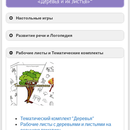
«Деревья и их листья»*
Настольные игры
Печенье “Весенние листья”
Развитие речи и Логопедия
Рабочие листы и Тематические комплекты
Развивающая игра – ЛОТО* «Растения»
Игры по ознакомлению детей 3-5 лет с
деревьями и кустарниками
Игра мемори-раскраска
Игра “Tree Leaf Bingo”
Тематический комплект “Деревья”
Рабочие листы с деревьями и листьями на
осеннюю тематику