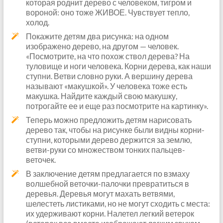
которая роднит дерево с человеком, тигром и
вороной: оно тоже ЖИВОЕ. Чувствует тепло,
холод.
Покажите детям два рисунка: на одном
изображено дерево, на другом — человек.
«Посмотрите, на что похож ствол дерева? На
туловище и ноги человека. Корни дерева, как наши
ступни. Ветви словно руки. А вершину дерева
называют «макушкой». У человека тоже есть
макушка. Найдите каждый свою макушку,
потрогайте ее и еще раз посмотрите на картинку».
Теперь можно предложить детям нарисовать
дерево так, чтобы на рисунке были видны корни-
ступни, которыми дерево держится за землю,
ветви-руки со множеством тонких пальцев-
веточек.
В заключение детям предлагается по взмаху
волшебной веточки-палочки превратиться в
деревья. Деревья могут махать ветвями,
шелестеть листиками, но не могут сходить с места:
их удерживают корни. Налетел легкий ветерок