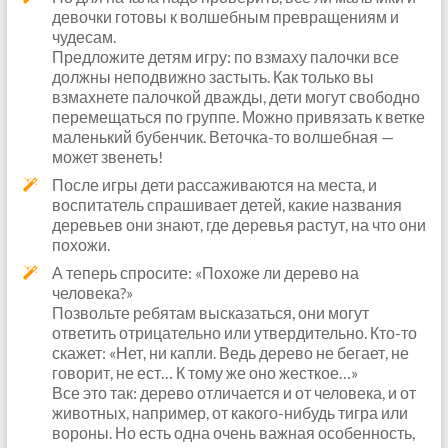
девочки готовы к волшебным превращениям и
чудесам.
Предложите детям игру: по взмаху палочки все
должны неподвижно застыть. Как только вы
взмахнете палочкой дважды, дети могут свободно
перемещаться по группе. Можно привязать к ветке
маленький бубенчик. Веточка-то волшебная —
может звенеть!
После игры дети рассаживаются на места, и
воспитатель спрашивает детей, какие названия
деревьев они знают, где деревья растут, на что они
похожи.
А теперь спросите: «Похоже ли дерево на
человека?»
Позвольте ребятам высказаться, они могут
ответить отрицательно или утвердительно. Кто-то
скажет: «Нет, ни капли. Ведь дерево не бегает, не
говорит, не ест… К тому же оно жесткое…»
Все это так: дерево отличается и от человека, и от
животных, например, от какого-нибудь тигра или
вороны. Но есть одна очень важная особенность,