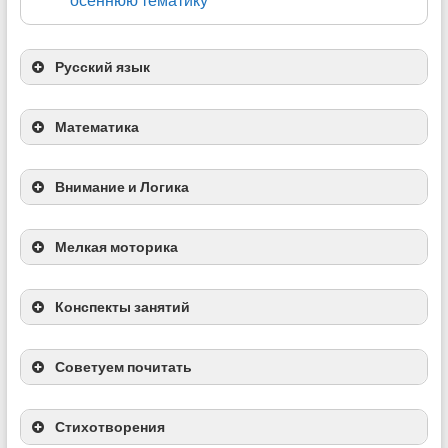
Развитие речи. Лексическая тема “Деревья и
Русский язык
кустарники”
Лексическая тема “Деревья”
Математика
Паззлы-половинки с листочками
Игра с кубиком “Roll and Count Fall Leaves”
Возвращаем упавшие листики на свои места
Внимание и Логика
Мелкая моторика
Что вначале, что потом?
Игра на счет с прищепками
Конспекты занятий
Учим предлоги “над” и “под” с деревом
Деревья с номерами
Советуем почитать
Тематическое занятие: Осенние листья
Стихотворения
Сортировка по цвету и форме