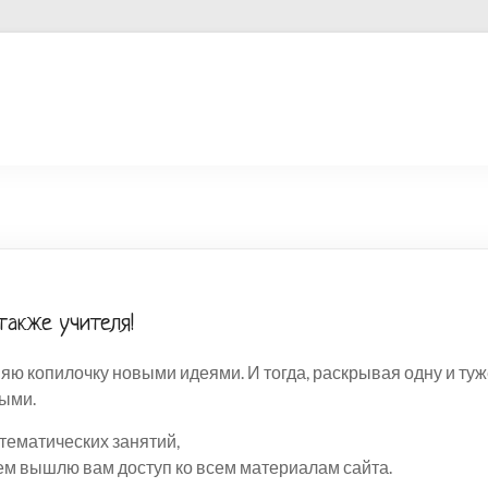
также учителя!
ю копилочку новыми идеями. И тогда, раскрывая одну и туже
ными.
тематических занятий,
ем вышлю вам доступ ко всем материалам сайта.